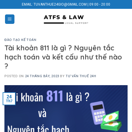
Skip
EMAIL: TUVANTHUE24GIO@GMAIL.COM | 09:00 - 20:00
to
content
ĐÀO TẠO KẾ TOÁN
Tài khoản 811 là gì ? Nguyên tắc
hạch toán và kết cấu như thế nào
?
POSTED ON
24 THÁNG BẢY, 2023
BY
TƯ VẤN THUẾ 24H
24
Th7