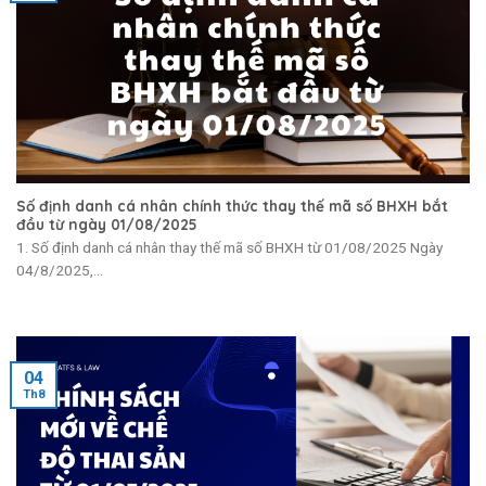
Số định danh cá nhân chính thức thay thế mã số BHXH bắt
đầu từ ngày 01/08/2025
1. Số định danh cá nhân thay thế mã số BHXH từ 01/08/2025 Ngày
04/8/2025,...
04
Th8