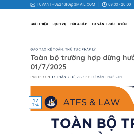
Skip
TUVANTHUE24GIO@GMAIL.COM
09:00 - 20:00
to
content
GIỚI THIỆU
DỊCH VỤ
HỎI & ĐÁP
TƯ VẤN TRỰC TUYẾN
ĐÀO TẠO KẾ TOÁN
,
THỦ TỤC PHÁP LÝ
Toàn bộ trường hợp dừng hưở
01/7/2025
POSTED ON
17 THÁNG TƯ, 2025
BY
TƯ VẤN THUẾ 24H
17
Th4