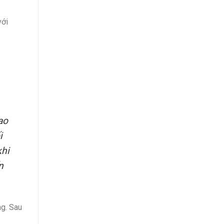
với
ao
i
khi
n
ng. Sau