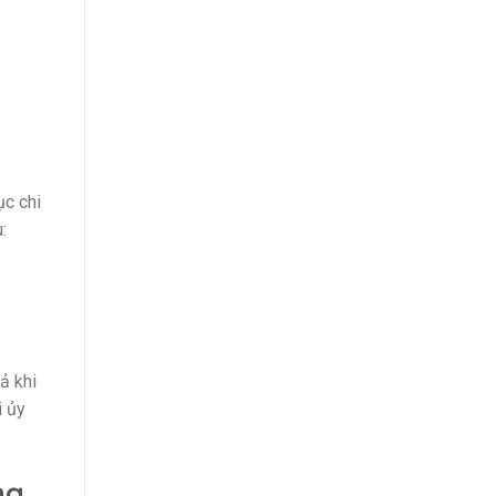
ục chi
:
ả khi
i ủy
ng