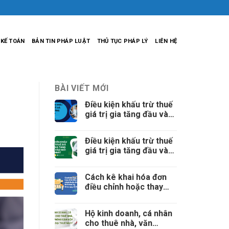
 KẾ TOÁN
BẢN TIN PHÁP LUẬT
THỦ TỤC PHÁP LÝ
LIÊN HỆ
BÀI VIẾT MỚI
Điều kiện khấu trừ thuế
giá trị gia tăng đầu vào
mới nhất (tiếp theo)
Điều kiện khấu trừ thuế
giá trị gia tăng đầu vào
mới nhất
Cách kê khai hóa đơn
điều chỉnh hoặc thay
thế khác kỳ theo quy
định
Hộ kinh doanh, cá nhân
cho thuê nhà, văn