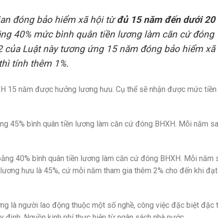
ian đóng bảo hiểm xã hội từ
đủ 15 năm đến dưới 20
ng 40% mức bình quân tiền lương làm căn cứ đóng
72 của Luật này tương ứng 15 năm đóng bảo hiểm xã
hì tính thêm 1%.
XH 15 năm được hưởng lương hưu. Cụ thể sẽ nhận được mức tiền
ằng 45% bình quân tiền lương làm căn cứ đóng BHXH. Mỗi năm s
bằng 40% bình quân tiền lương làm căn cứ đóng BHXH. Mỗi năm 
 lương hưu là 45%, cứ mỗi năm tham gia thêm 2% cho đến khi đạt
ng là người lao động thuộc một số nghề, công việc đặc biệt đặc 
y định. Nguồn kinh phí thực hiện từ ngân sách nhà nước.