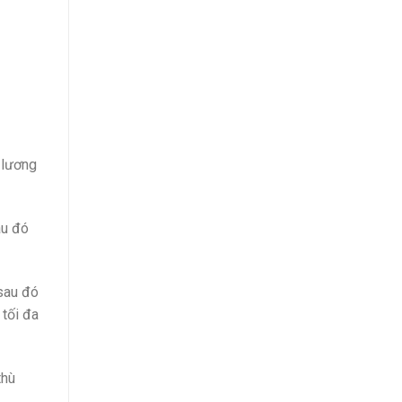
 lương
au đó
sau đó
 tối đa
thù