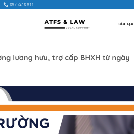
097 7210 911
ĐÀO TẠO
ng lương hưu, trợ cấp BHXH từ ngày