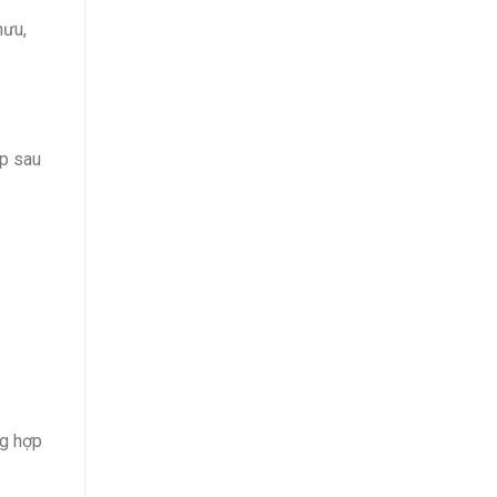
hưu,
ợp sau
ng hợp