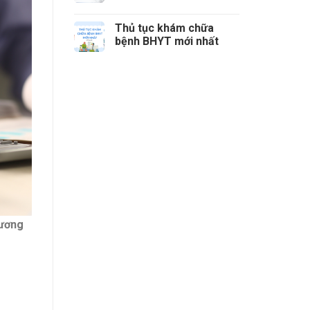
phòng cần nộp các loại
thuế nào?
Thủ tục khám chữa
bệnh BHYT mới nhất
lương