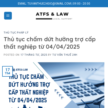
Skip
EMAIL: TUVANTHUE24GIO@GMAIL.COM | 09:00 - 20:00
to
content
THỦ TỤC PHÁP LÝ
Thủ tục chấm dứt hưởng trợ cấp
thất nghiệp từ 04/04/2025
POSTED ON
17 THÁNG TƯ, 2025
BY
TƯ VẤN THUẾ 24H
17
Th4