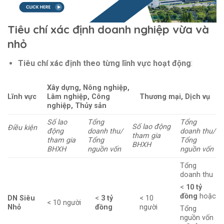
Tiêu chí xác định doanh nghiệp vừa và
nhỏ
Tiêu chí xác định theo từng lĩnh vực hoạt động
:
Xây dựng, Nông nghiệp,
Lĩnh vực
Lâm nghiệp, Công
Thương mại, Dịch vụ
nghiệp, Thủy sản
Số lao
Tổng
Tổng
Số lao động
Điều kiện
động
doanh thu/
doanh thu/
tham gia
tham gia
Tổng
Tổng
BHXH
BHXH
nguồn vốn
nguồn vốn
Tổng
doanh thu
<
10 tỷ
đồng
hoặc
DN Siêu
<
3 tỷ
< 10
< 10 người
Nhỏ
đồng
người
Tổng
nguồn vốn