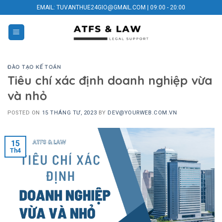
Skip
EMAIL: TUVANTHUE24GIO@GMAIL.COM | 09:00 - 20:00
to
content
ĐÀO TẠO KẾ TOÁN
Tiêu chí xác định doanh nghiệp vừa
và nhỏ
POSTED ON
15 THÁNG TƯ, 2023
BY
DEV@YOURWEB.COM.VN
15
Th4