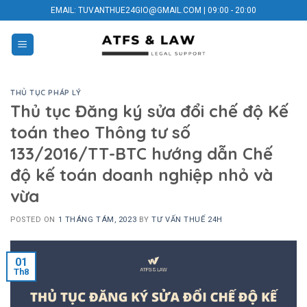
Skip
EMAIL: TUVANTHUE24GIO@GMAIL.COM | 09:00 - 20:00
to
content
THỦ TỤC PHÁP LÝ
Thủ tục Đăng ký sửa đổi chế độ Kế
toán theo Thông tư số
133/2016/TT-BTC hướng dẫn Chế
độ kế toán doanh nghiệp nhỏ và
vừa
POSTED ON
1 THÁNG TÁM, 2023
BY
TƯ VẤN THUẾ 24H
01
Th8