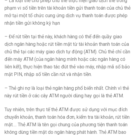
– Là loại thẻ cho phép chủ thẻ thực hiện giao dịch thẻ trong
phạm vi số tiền trên tài khoản tiền gửi thanh toán của chủ thẻ
mở tại một tổ chức cung ứng dịch vụ thanh toán được phép
nhận tiền gửi không kỳ hạn
– Để rút tiền tại thẻ này, khách hàng có thể đến quầy giao
dịch ngân hàng hoặc rút tiền mặt từ tài khoản thanh toán của
chủ thẻ tại các máy giao dịch tự động (ATM). Chủ thẻ chỉ cần
đến máy ATM (của ngân hàng mình hoặc các ngân hàng có
liên kết), thực hiện thao tác đút thẻ vào máy, nhập mã số bảo
mật PIN, nhập số tiền cần rút và nhận tiền.
– Thẻ ghi nợ là loại thẻ ngân hàng phổ biến nhất. Chính vì thẻ
này rút tiền ở các cây ATM người dùng hay gọi là thẻ ATM.
Tuy nhiên, trên thực tế thẻ ATM được sử dụng với mục đích
chuyển khoản, thanh toán hóa đơn, kiểm tra tài khoản, rút tiền
mặt…. Thẻ ATM là tên gọi chung của phương tiện thanh toán
không dùng tiền mặt do ngân hàng phát hành. Thẻ ATM bao