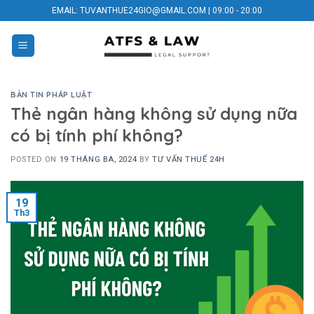
Skip
EMAIL: TUVANTHUE24GIO@GMAIL.COM | 09:00 - 20:00
to
content
BẢN TIN PHÁP LUẬT
Thẻ ngân hàng không sử dụng nữa
có bị tính phí không?
POSTED ON
19 THÁNG BA, 2024
BY
TƯ VẤN THUẾ 24H
19
Th3