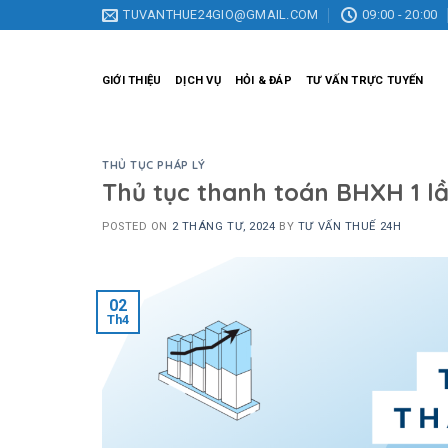
Skip
TUVANTHUE24GIO@GMAIL.COM
09:00 - 20:00
to
content
GIỚI THIỆU
DỊCH VỤ
HỎI & ĐÁP
TƯ VẤN TRỰC TUYẾN
THỦ TỤC PHÁP LÝ
Thủ tục thanh toán BHXH 1 l
POSTED ON
2 THÁNG TƯ, 2024
BY
TƯ VẤN THUẾ 24H
02
Th4