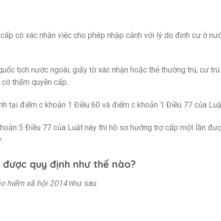
cấp có xác nhận việc cho phép nhập cảnh với lý do định cư ở nư
uốc tịch nước ngoài; giấy tờ xác nhận hoặc thẻ thường trú, cư trú
i có thẩm quyền cấp.
nh tại điểm c khoản 1 Điều 60 và điểm c khoản 1 Điều 77 của Luậ
khoản 5 Điều 77 của Luật này thì hồ sơ hưởng trợ cấp một lần đư
.
 được quy định như thế nào?
ảo hiểm xã hội 2014
như sau: