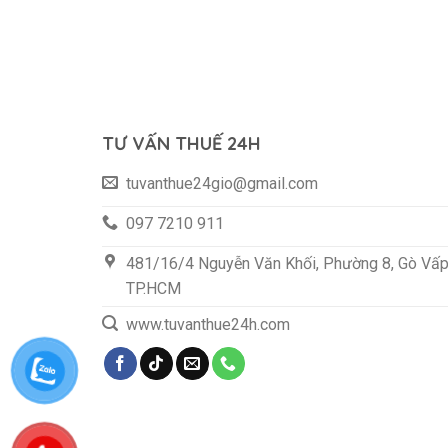
TƯ VẤN THUẾ 24H
tuvanthue24gio@gmail.com
097 7210 911
481/16/4 Nguyễn Văn Khối, Phường 8, Gò Vấp
TP.HCM
www.tuvanthue24h.com