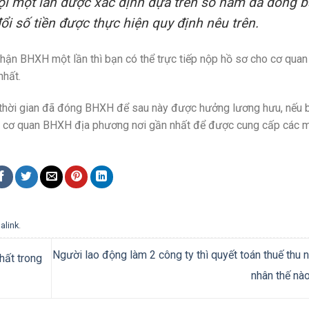
i một lần được xác định dựa trên số năm đã đóng 
ổi số tiền được thực hiện quy định nêu trên.
hận BHXH một lần thì bạn có thể trực tiếp nộp hồ sơ cho cơ qu
nhất.
u thời gian đã đóng BHXH để sau này được hưởng lương hưu, nếu 
ới cơ quan BHXH địa phương nơi gần nhất để được cung cấp các 
alink
.
Người lao động làm 2 công ty thì quyết toán thuế thu 
hất trong
nhân thế nà