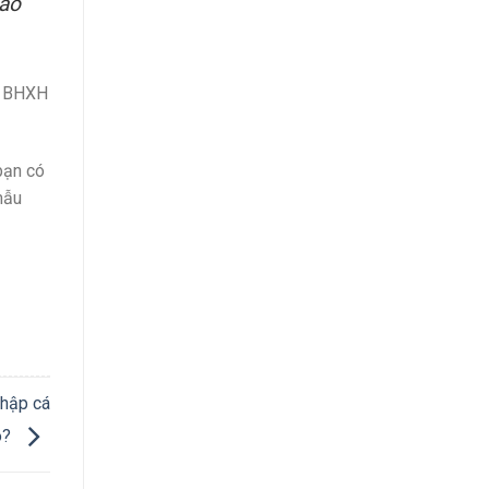
bảo
an BHXH
bạn có
mẫu
nhập cá
o?