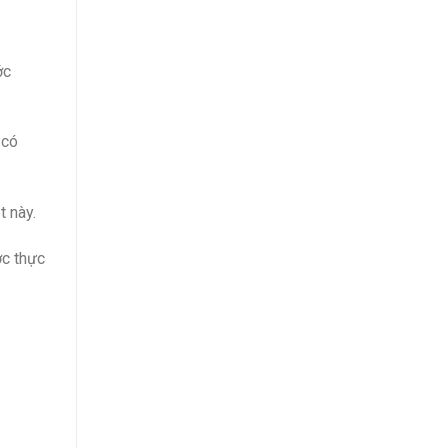
ớc
 có
t này.
ợc thực