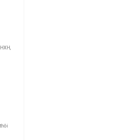
 BHXH,
thôi