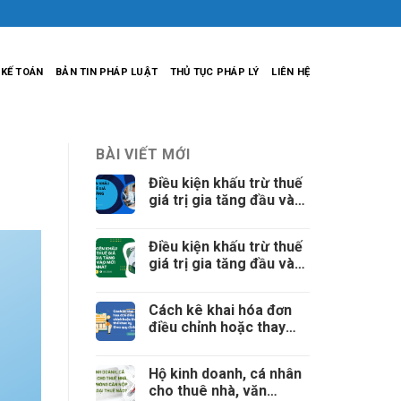
 KẾ TOÁN
BẢN TIN PHÁP LUẬT
THỦ TỤC PHÁP LÝ
LIÊN HỆ
BÀI VIẾT MỚI
Điều kiện khấu trừ thuế
giá trị gia tăng đầu vào
mới nhất (tiếp theo)
Điều kiện khấu trừ thuế
giá trị gia tăng đầu vào
mới nhất
Cách kê khai hóa đơn
điều chỉnh hoặc thay
thế khác kỳ theo quy
định
Hộ kinh doanh, cá nhân
cho thuê nhà, văn