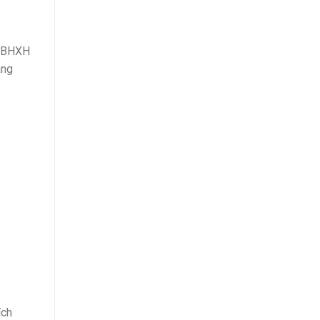
ử BHXH
ang
ích