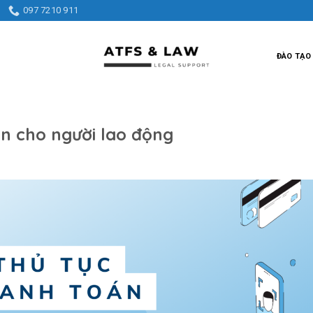
097 7210 911
ĐÀO TẠO
ần cho người lao động