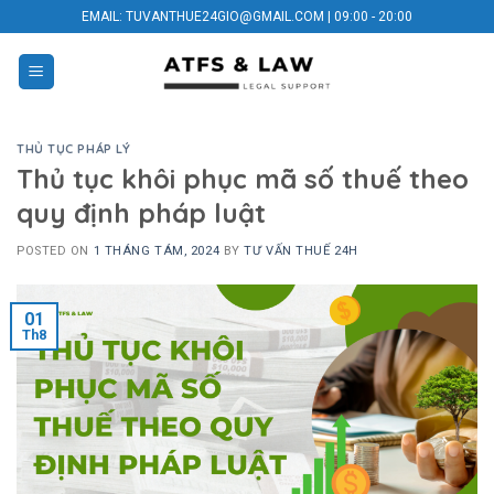
Skip
EMAIL: TUVANTHUE24GIO@GMAIL.COM | 09:00 - 20:00
to
content
THỦ TỤC PHÁP LÝ
Thủ tục khôi phục mã số thuế theo
quy định pháp luật
POSTED ON
1 THÁNG TÁM, 2024
BY
TƯ VẤN THUẾ 24H
01
Th8