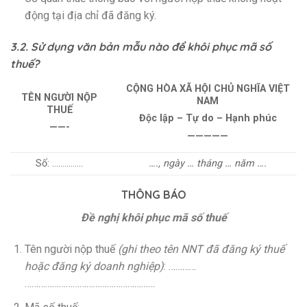
động tại địa chỉ đã đăng ký.
3.2. Sử dụng văn bản mẫu nào để khôi phục mã số
thuế?
CỘNG HÒA XÃ HỘI CHỦ NGHĨA VIỆT
TÊN NGƯỜI NỘP
NAM
THUẾ
Độc lập – Tự do – Hạnh phúc
——-
—————
Số: ……………
…., ngày … tháng … năm ….
THÔNG BÁO
Đề nghị khôi phục mã số thuế
Tên người nộp thuế
(ghi theo tên NNT đã đăng ký thuế
hoặc đăng ký doanh nghiệp)
: …………
…………………………………………………