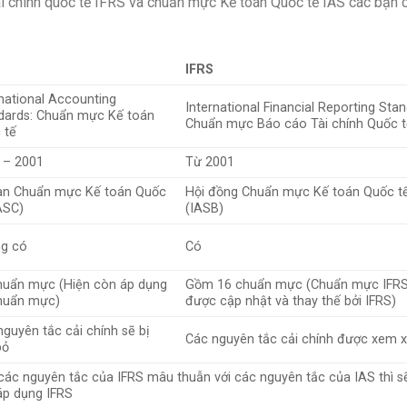
i chính quốc tế IFRS và chuẩn mực Kế toán Quốc tế IAS các bạn 
IFRS
rnational Accounting
International Financial Reporting Stan
dards: Chuẩn mực Kế toán
Chuẩn mực Báo cáo Tài chính Quốc 
 tế
 – 2001
Từ 2001
an Chuẩn mực Kế toán Quốc
Hội đồng Chuẩn mực Kế toán Quốc t
ASC)
(IASB)
g có
Có
huẩn mực (Hiện còn áp dụng
Gồm 16 chuẩn mực (Chuẩn mực IFRS
huẩn mực)
được cập nhật và thay thế bởi IFRS)
nguyên tắc cải chính sẽ bị
Các nguyên tắc cải chính được xem x
bỏ
các nguyên tắc của IFRS mâu thuẫn với các nguyên tắc của IAS thì s
 áp dụng IFRS