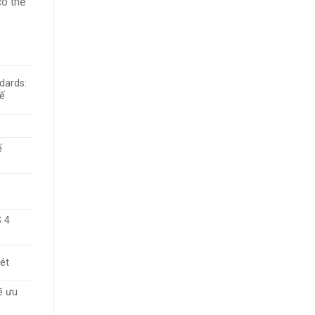
có thể
dards:
tế
ế
 4
ét
ẽ ưu