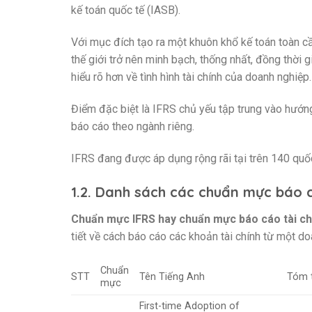
kế toán quốc tế (IASB).
Với mục đích tạo ra một khuôn khổ kế toán toàn c
thế giới trở nên minh bạch, thống nhất, đồng thời 
hiểu rõ hơn về tình hình tài chính của doanh nghiệp.
Điểm đặc biệt là IFRS chủ yếu tập trung vào hướng
báo cáo theo ngành riêng.
IFRS đang được áp dụng rộng rãi tại trên 140 quố
1.2. Danh sách các chuẩn mực báo c
Chuẩn mực IFRS hay chuẩn mực báo cáo tài ch
tiết về cách báo cáo các khoản tài chính từ một do
Chuẩn
STT
Tên Tiếng Anh
Tóm t
mực
First-time Adoption of