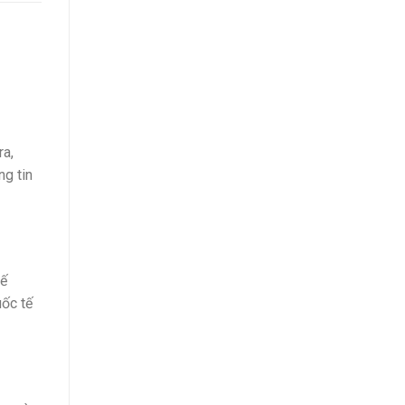
ra,
ng tin
tế
uốc tế