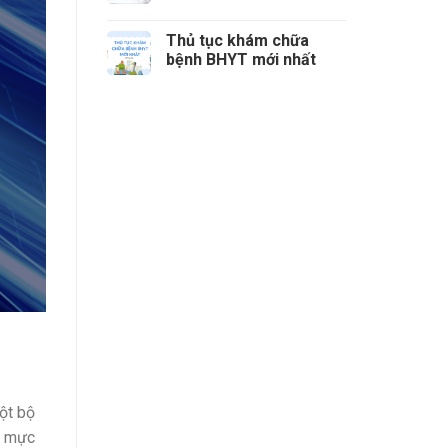
phòng cần nộp các loại
thuế nào?
Thủ tục khám chữa
bệnh BHYT mới nhất
một bộ
n mực