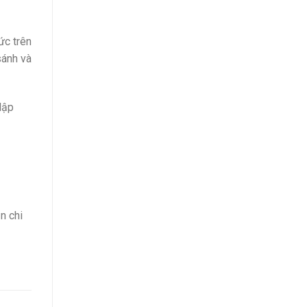
ức trên
sánh và
lập
n chi