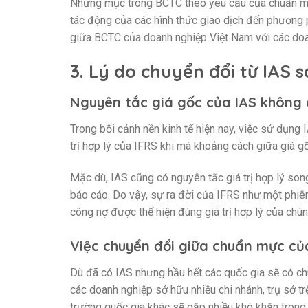
Những mục trong BCTC theo yêu cầu của chuẩn mực
tác động của các hình thức giao dịch đến phương 
giữa BCTC của doanh nghiệp Việt Nam với các doan
3. Lý do chuyển đổi từ IAS 
Nguyên tắc giá gốc của IAS không 
Trong bối cảnh nền kinh tế hiện nay, việc sử dụng
trị hợp lý của IFRS khi mà khoảng cách giữa giá gố
Mặc dù, IAS cũng có nguyên tắc giá trị hợp lý so
báo cáo. Do vậy, sự ra đời của IFRS như một phi
công nợ được thể hiện đúng giá trị hợp lý của chún
Việc chuyển đổi giữa chuẩn mực củ
Dù đã có IAS nhưng hầu hết các quốc gia sẽ có ch
các doanh nghiệp sở hữu nhiều chi nhánh, trụ sở t
trường quốc gia khác sẽ gặp nhiều khó khăn trong c