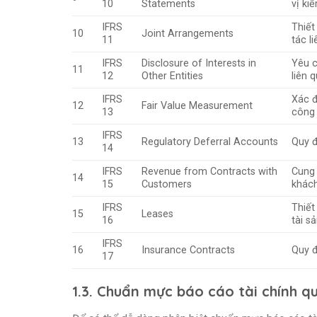
10
Statements
vị ki
IFRS
Thiết
10
Joint Arrangements
11
tác l
IFRS
Disclosure of Interests in
Yêu c
11
12
Other Entities
liên 
IFRS
Xác đ
12
Fair Value Measurement
13
công 
IFRS
13
Regulatory Deferral Accounts
Quy đ
14
IFRS
Revenue from Contracts with
Cung 
14
15
Customers
khách
IFRS
Thiết
15
Leases
16
tài s
IFRS
16
Insurance Contracts
Quy đ
17
1.3. Chuẩn mực báo cáo tài chính qu