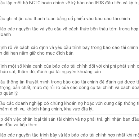
ầu lập một bộ BCTC hoàn chỉnh về kỳ báo cáo IFRS đầu tiên và kỳ tr
ầu ghi nhận các thanh toán bằng cổ phiếu vào báo cáo tài chính.
 lập các nguyên tắc và yêu cầu về cách thức bên thâu tóm trong hợp
doanh.
ịnh rõ về cách xác định và yêu cầu trình bày trong báo cáo tài chính 
ản dài hạn nắm giữ cho mục đích bán.
ịnh một số khía cạnh của báo cáo tài chính đối với chi phí phát sinh 
khảo sát, thăm dò, đánh giá tài nguyên khoáng sản.
ầu thông tin thuyết minh trong báo cáo tài chính để đánh giá được 
trọng, bản chất, mức độ rủi ro của các công cụ tài chính và cách do
p quản lý.
ầu các doanh nghiệp có chứng khoán nợ hoặc vốn cung cấp thông t
hẩm dịch vụ, khách hàng chính, khu vực địa lý…
p đến việc phân loại tài sản tài chính và nợ phải trả, ghi nhận ban đầ
an đầu và tiếp theo.
 lập các nguyên tắc trình bày và lập báo cáo tài chính hợp nhất khi m