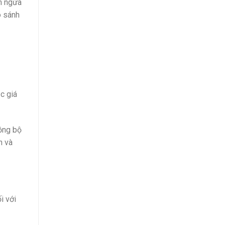
m ngừa
o sánh
c giá
đồng bộ
n và
i với
ị