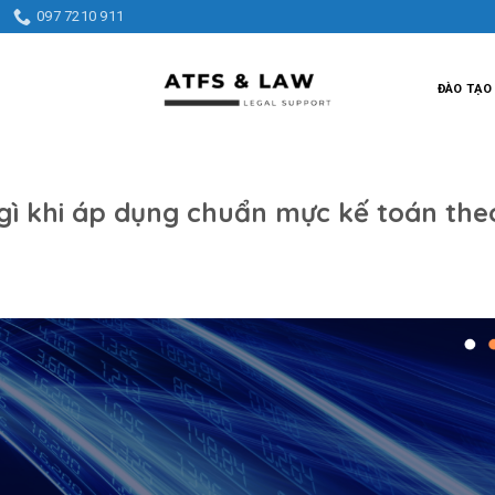
097 7210 911
ĐÀO TẠO
ý gì khi áp dụng chuẩn mực kế toán the