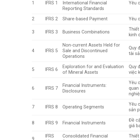
1
IFRS 1
International Financial
Yêu c
Reporting Standards
2
IFRS 2
Share-based Payment
Yêu c
Thiết
3
IFRS 3
Business Combinations
kinh 
Non-current Assets Held for
Quy đ
4
IFRS 5
Sale and Discontinued
tài s
Operations
Exploration for and Evaluation
Quy đ
5
IFRS 6
of Mineral Assets
việc 
Yêu c
Financial Instruments:
6
IFRS 7
quan 
Disclosures
nghiệ
Yêu c
7
IFRS 8
Operating Segments
sản p
Đề cậ
8
IFRS 9
Financial Instruments
giá b
IFRS
Consolidated Financial
Thiết
9