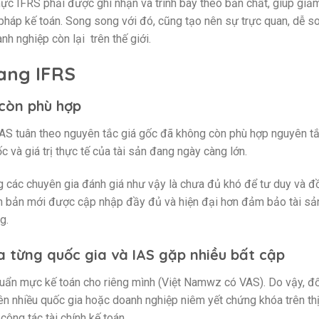
 IFRS phải được ghi nhận và trình bày theo bản chất, giúp giả
pháp kế toán. Song song với đó, cũng tạo nên sự trực quan, dễ s
h nghiệp còn lại trên thế giới.
sang IFRS
còn phù hợp
 IAS tuân theo nguyên tắc giá gốc đã không còn phù hợp nguyên tắ
c và giá trị thực tế của tài sản đang ngày càng lớn.
ng các chuyên gia đánh giá như vậy là chưa đủ khó để tư duy và 
ên bản mới được cập nhập đầy đủ và hiện đại hơn đảm bảo tài sả
g.
a từng quốc gia và IAS gặp nhiều bất cập
uẩn mực kế toán cho riêng mình (Việt Namwz có VAS). Do vậy, đố
rên nhiều quốc gia hoặc doanh nghiệp niêm yết chứng khóa trên th
ông tác tài chính kế toán.