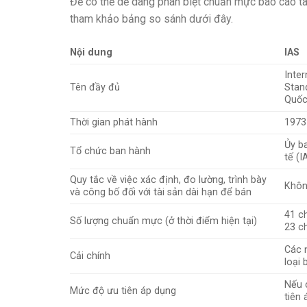
Để có thể dễ dàng phân biệt chuẩn mực báo cáo tà
tham khảo bảng so sánh dưới đây.
Nội dung
IAS
Inte
Tên đầy đủ
Stan
Quốc
Thời gian phát hành
1973
Ủy b
Tổ chức ban hành
tế (I
Quy tắc về việc xác định, đo lường, trình bày
Khôn
và công bố đối với tài sản dài hạn để bán
41 c
Số lượng chuẩn mực (ở thời điểm hiện tại)
23 c
Các 
Cải chính
loại 
Nếu 
Mức độ ưu tiên áp dụng
tiên