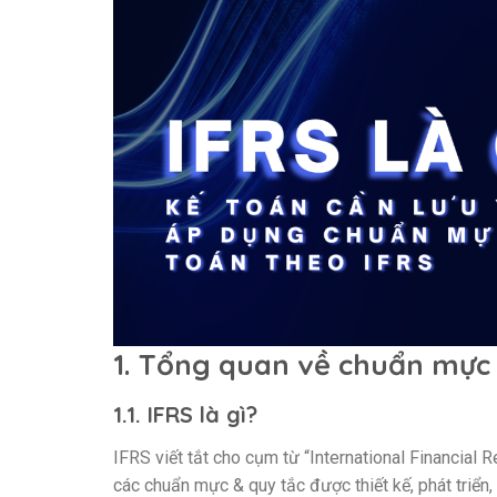
1. Tổng quan về chuẩn mực 
1.1. IFRS là gì?
IFRS viết tắt cho cụm từ “International Financial
các chuẩn mực & quy tắc được thiết kế, phát triể