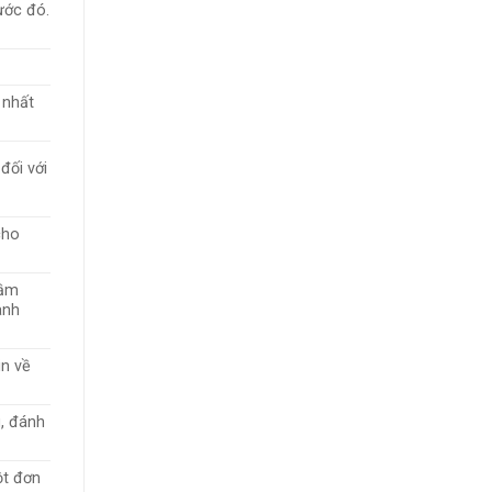
ước đó.
 nhất
đối với
cho
tầm
anh
in về
u, đánh
ột đơn