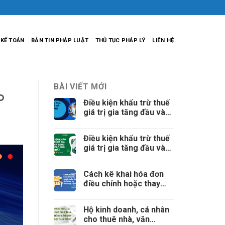
 KẾ TOÁN
BẢN TIN PHÁP LUẬT
THỦ TỤC PHÁP LÝ
LIÊN HỆ
BÀI VIẾT MỚI
o
Điều kiện khấu trừ thuế
giá trị gia tăng đầu vào
mới nhất (tiếp theo)
Điều kiện khấu trừ thuế
giá trị gia tăng đầu vào
mới nhất
Cách kê khai hóa đơn
điều chỉnh hoặc thay
thế khác kỳ theo quy
định
Hộ kinh doanh, cá nhân
cho thuê nhà, văn