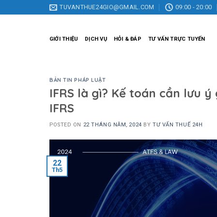
Skip
TUVANTHUE24GIO@GMAIL.COM
09:00 - 20:00
to
content
GIỚI THIỆU
DỊCH VỤ
HỎI & ĐÁP
TƯ VẤN TRỰC TUYẾN
BẢN TIN PHÁP LUẬT
IFRS là gì? Kế toán cần lưu 
IFRS
POSTED ON
22 THÁNG NĂM, 2024
BY
TƯ VẤN THUẾ 24H
22
Th5