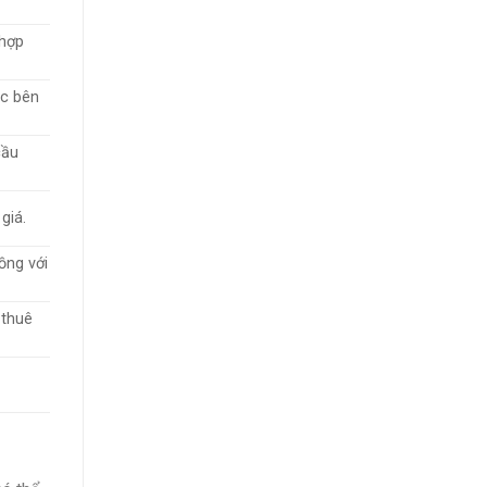
 hợp
ác bên
cầu
giá.
ồng với
 thuê