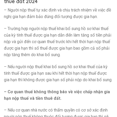
thuê đất 2024
– Người nộp thuế tự xác định và chịu trách nhiệm về việc đề
nghị gia hạn đảm bảo đúng đối tượng được gia hạn.
– Trường hợp người nộp thuế khai bổ sung hồ sơ khai thuế
của kỳ tính thuế được gia hạn dẫn đến làm tăng số tiền phải
nộp và gửi đến cơ quan thuế trước khi hết thời hạn nộp thuế
được gia hạn thì số thuế được gia hạn bao gồm cả số phải
nộp tăng thêm do khai bổ sung.
– Nếu người nộp thuế khai bổ sung hồ sơ khai thuế của kỳ
tính thuế được gia hạn sau khi hết thời hạn nộp thuế được
gia hạn thì không được gia hạn số phải nộp do khai bổ sung.
– Cơ quan thuế không thông báo về việc chấp nhận gia
hạn nộp thuế và tiền thuê đất.
– Nếu cơ quan nhà nước có thẩm quyền có cơ sở xác định
người nộp thuế không thuộc đối tượng được gia hạn thì sẽ