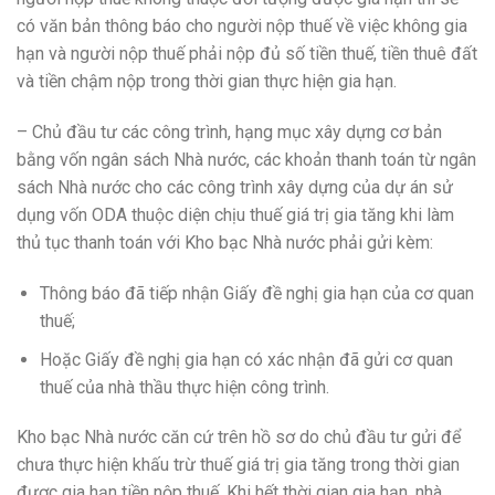
có văn bản thông báo cho người nộp thuế về việc không gia
hạn và người nộp thuế phải nộp đủ số tiền thuế, tiền thuê đất
và tiền chậm nộp trong thời gian thực hiện gia hạn.
– Chủ đầu tư các công trình, hạng mục xây dựng cơ bản
bằng vốn ngân sách Nhà nước, các khoản thanh toán từ ngân
sách Nhà nước cho các công trình xây dựng của dự án sử
dụng vốn ODA thuộc diện chịu thuế giá trị gia tăng khi làm
thủ tục thanh toán với Kho bạc Nhà nước phải gửi kèm:
Thông báo đã tiếp nhận Giấy đề nghị gia hạn của cơ quan
thuế;
Hoặc Giấy đề nghị gia hạn có xác nhận đã gửi cơ quan
thuế của nhà thầu thực hiện công trình.
Kho bạc Nhà nước căn cứ trên hồ sơ do chủ đầu tư gửi để
chưa thực hiện khấu trừ thuế giá trị gia tăng trong thời gian
được gia hạn tiền nộp thuế. Khi hết thời gian gia hạn, nhà