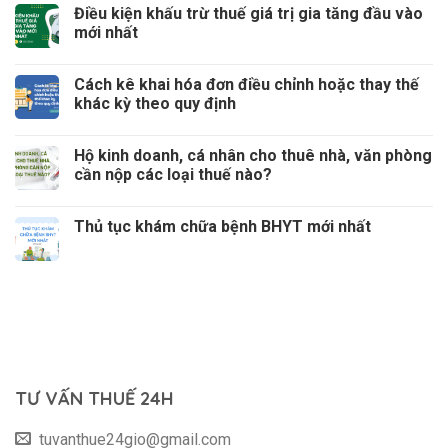
Điều kiện khấu trừ thuế giá trị gia tăng đầu vào
mới nhất
Cách kê khai hóa đơn điều chỉnh hoặc thay thế
khác kỳ theo quy định
Hộ kinh doanh, cá nhân cho thuê nhà, văn phòng
cần nộp các loại thuế nào?
Thủ tục khám chữa bệnh BHYT mới nhất
TƯ VẤN THUẾ 24H
tuvanthue24gio@gmail.com