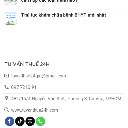
cần nộp các loại thuế nào?
Thủ tục khám chữa bệnh BHYT mới nhất
TƯ VẤN THUẾ 24H
tuvanthue24gio@gmail.com
097 7210 911
481/16/4 Nguyễn Văn Khối, Phường 8, Gò Vấp, TP.HCM
www.tuvanthue24h.com