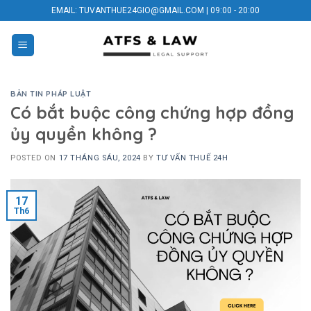
Skip
EMAIL: TUVANTHUE24GIO@GMAIL.COM | 09:00 - 20:00
to
content
BẢN TIN PHÁP LUẬT
Có bắt buộc công chứng hợp đồng
ủy quyền không ?
POSTED ON
17 THÁNG SÁU, 2024
BY
TƯ VẤN THUẾ 24H
17
Th6